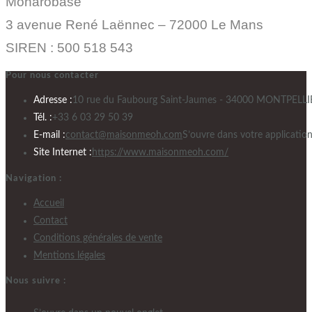
Monarobase
3 avenue René Laënnec – 72000 Le Mans
SIREN : 500 518 543
Pour nous contacter
Adresse :
10 rue du Faubourg Saint-Jaumes - 34000 MONTPELLI
Tél. :
+33 6 03 29 50 39
E-mail :
contact@maisonmeoh.com
S’ouvre dans votre applicatio
Site Internet :
https://www.maisonmeoh.com/
Navigation :
Accueil
Contact
Conditions générales de vente
Mentions légales
Nous suivre :