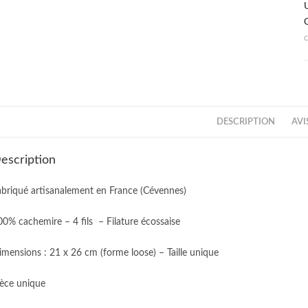
C
c
DESCRIPTION
AVIS
escription
abriqué artisanalement en France (Cévennes)
00% cachemire – 4 fils – Filature écossaise
imensions : 21 x 26 cm (forme loose) – Taille unique
ièce unique