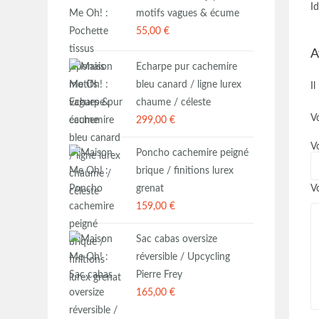
Id
motifs vagues & écume
55,00
€
A
Echarpe pur cachemire
bleu canard / ligne lurex
Il
chaume / céleste
Vo
299,00
€
V
Poncho cachemire peigné
brique / finitions lurex
grenat
V
159,00
€
Sac cabas oversize
réversible / Upcycling
Pierre Frey
165,00
€