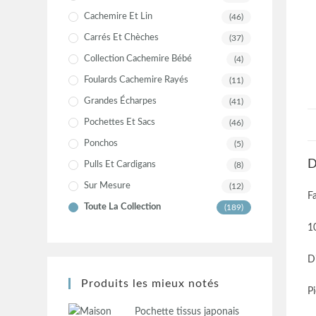
Cachemire Et Lin
(46)
Carrés Et Chèches
(37)
Collection Cachemire Bébé
(4)
Foulards Cachemire Rayés
(11)
Grandes Écharpes
(41)
Pochettes Et Sacs
(46)
Ponchos
(5)
D
Pulls Et Cardigans
(8)
Sur Mesure
(12)
F
Toute La Collection
(189)
1
D
Produits les mieux notés
P
Pochette tissus japonais