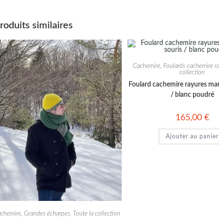
roduits similaires
Cachemire
,
Foulards cachemire r
collection
Foulard cachemire rayures mari
/ blanc poudré
165,00
€
Ajouter au panier
chemire
,
Grandes écharpes
,
Toute la collection