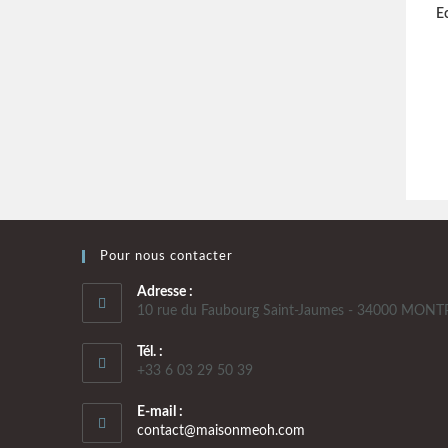
E
Pour nous contacter
Adresse :
10 rue du Faubourg Saint-Jaumes - 34000 MONT
Tél. :
+33 6 03 29 50 39
E-mail :
contact@maisonmeoh.com