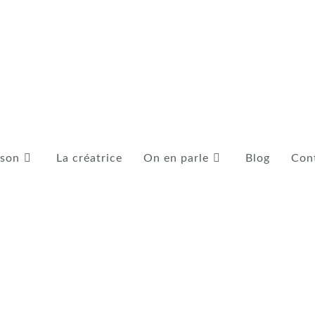
ison
La créatrice
On en parle
Blog
Con