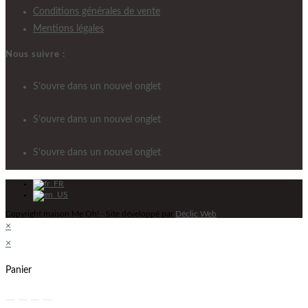
Conditions générales de vente
Mentions légales
Nous suivre :
S’ouvre dans un nouvel onglet
S’ouvre dans un nouvel onglet
S’ouvre dans un nouvel onglet
Copyright maison Me Oh! - Site développé par
Déclic Web
×
×
Panier