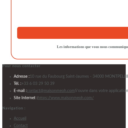
Les informations que vous nous communiquerez
Pour nous contacter
Adresse :
10 rue du Faubourg Saint-Jaumes - 34000 MONTPELLI
Tél. :
+33 6 03 29 50 39
E-mail :
contact@maisonmeoh.com
S’ouvre dans votre applicatio
Site Internet :
https://www.maisonmeoh.com/
Navigation :
Accueil
Contact