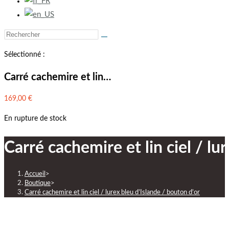
Sélectionné :
Carré cachemire et lin…
169,00
€
En rupture de stock
Carré cachemire et lin ciel / lu
Accueil
>
Boutique
>
Carré cachemire et lin ciel / lurex bleu d’Islande / bouton d’or