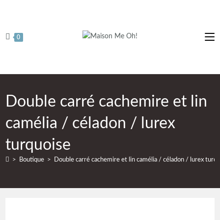
0
Double carré cachemire et lin
camélia / céladon / lurex
turquoise
>
Boutique
>
Double carré cachemire et lin camélia / céladon / lurex turq