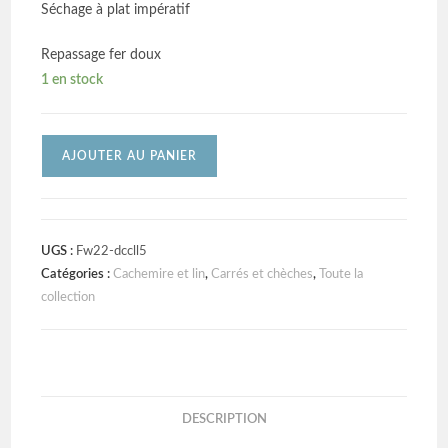
Séchage à plat impératif
Repassage fer doux
1 en stock
AJOUTER AU PANIER
UGS :
Fw22-dccll5
Catégories :
Cachemire et lin
,
Carrés et chèches
,
Toute la
collection
DESCRIPTION