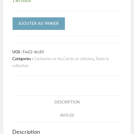
1 en stock
AJOUTER AU PANIER
UGS :
Fw22-dccll3
Catégories :
Cachemire et lin
,
Carrés et chèches
,
Toute la
collection
DESCRIPTION
AVIS (0)
Description