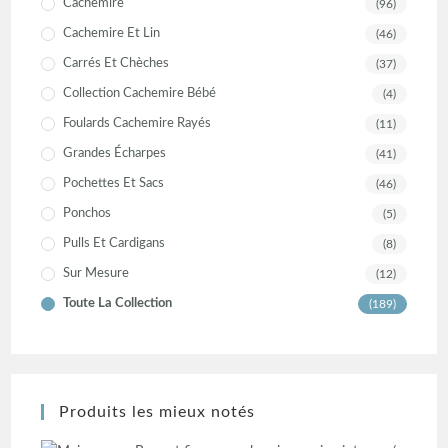
Cachemire
(96)
Cachemire Et Lin
(46)
Carrés Et Chèches
(37)
Collection Cachemire Bébé
(4)
Foulards Cachemire Rayés
(11)
Grandes Écharpes
(41)
Pochettes Et Sacs
(46)
Ponchos
(5)
Pulls Et Cardigans
(8)
Sur Mesure
(12)
Toute La Collection
(189)
Produits les mieux notés