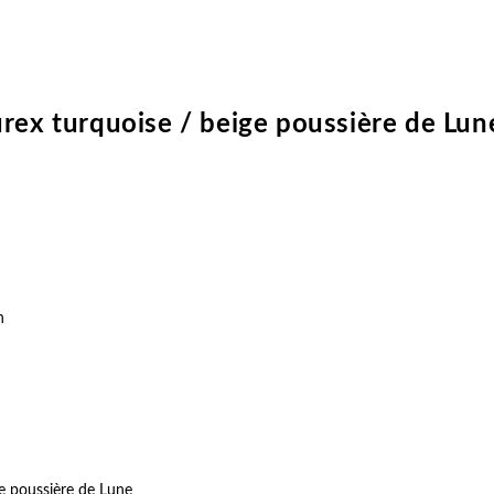
urex turquoise / beige poussière de Lun
n
ge poussière de Lune