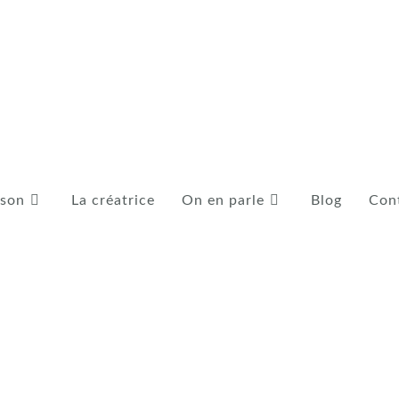
ison
La créatrice
On en parle
Blog
Con