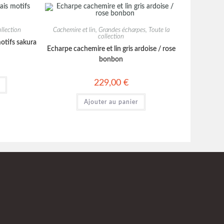
ollection
Cachemire et lin
,
Grandes écharpes
,
Toute la
collection
otifs sakura
Echarpe cachemire et lin gris ardoise / rose
bonbon
229,00
€
Ajouter au panier