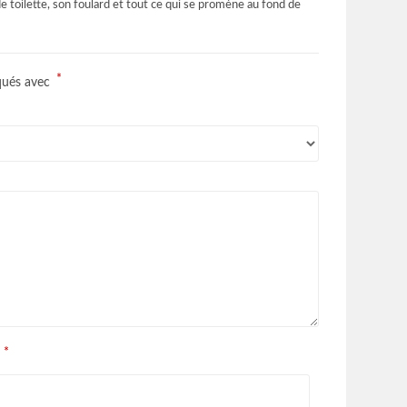
e toilette, son foulard et tout ce qui se promène au fond de
*
iqués avec
*
l