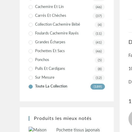
Cachemire Et Lin
(46)
Carrés Et Chèches
(37)
Collection Cachemire Bébé
(4)
Foulards Cachemire Rayés
(11)
D
Grandes Écharpes
(41)
Pochettes Et Sacs
(46)
F
Ponchos
(5)
Pulls Et Cardigans
1
(8)
Sur Mesure
(12)
D
Toute La Collection
(189)
1
Produits les mieux notés
Pochette tissus japonais