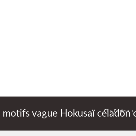
 motifs vague Hokusaï céladon o
>
Boutique
>