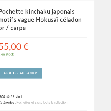
Pochette kinchaku japonais
motifs vague Hokusaï céladon
or / carpe
55,00
€
1 en stock
AJOUTER AU PANIER
UGS :
Ss26-gkr1
atégories :
Pochettes et sacs
,
Toute la collection