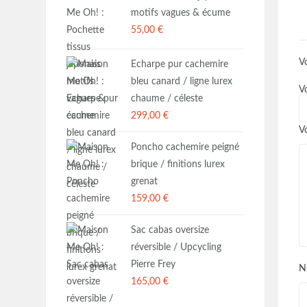
motifs vagues & écume
55,00
€
Vo
Echarpe pur cachemire
bleu canard / ligne lurex
V
chaume / céleste
299,00
€
V
Poncho cachemire peigné
brique / finitions lurex
grenat
159,00
€
Sac cabas oversize
réversible / Upcycling
Pierre Frey
N
165,00
€