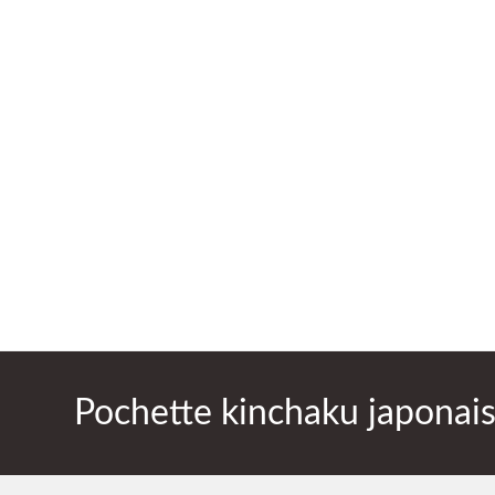
Pochette kinchaku japonais