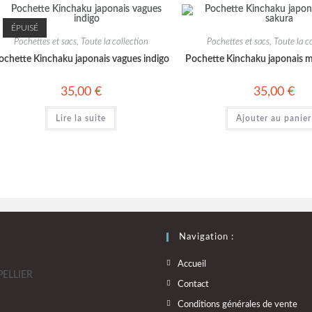
ÉPUISÉ
Pochettes et sacs
,
Toute la collection
Pochettes et sacs
,
Toute la c
ochette Kinchaku japonais vagues indigo
Pochette Kinchaku japonais m
35,00
€
35,00
€
Lire la suite
Ajouter au panier
Navigation :
Accueil
PELLIER
Contact
Conditions générales de vente