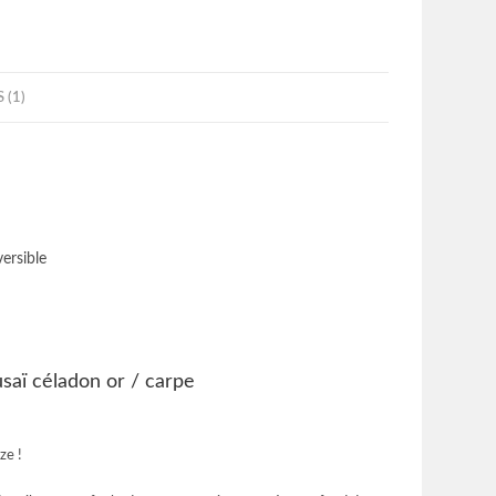
 (1)
ersible
saï céladon or / carpe
ze !