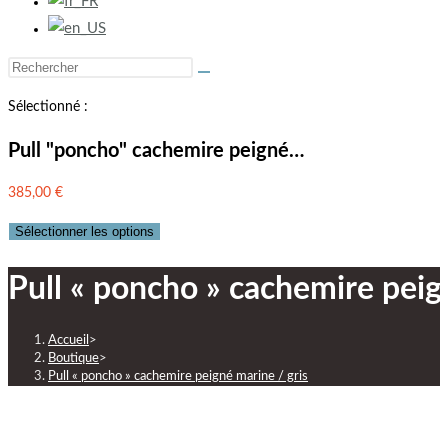
Sélectionné :
Pull "poncho" cachemire peigné…
385,00
€
Sélectionner les options
Pull « poncho » cachemire peig
Accueil
>
Boutique
>
Pull « poncho » cachemire peigné marine / gris