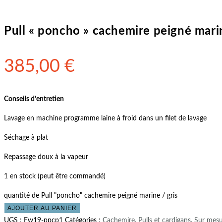
Pull « poncho » cachemire peigné marin
385,00
€
Conseils d’entretien
Lavage en machine programme laine à froid dans un filet de lavage
Séchage à plat
Repassage doux à la vapeur
1 en stock (peut être commandé)
quantité de Pull "poncho" cachemire peigné marine / gris
AJOUTER AU PANIER
UGS :
Fw19-ppcp1
Catégories :
Cachemire
,
Pulls et cardigans
,
Sur mesu