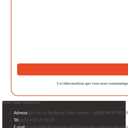
Les informations que vous nous communiquerez
Pour nous contacter
Adresse :
10 rue du Faubourg Saint-Jaumes - 34000 MONTPELLI
Tél. :
+33 6 03 29 50 39
E-mail :
contact@maisonmeoh.com
S’ouvre dans votre applicatio