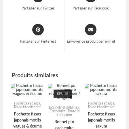
Partager sur Twitter
Partager sur Facebook
Partager sur Pinterest
Envoyer ce produit par e-mail
Produits similaires
ÉPUISÉ
Pochettes et sacs
,
Pochettes et sacs
,
Toute la collection
Toute la collection
Bonnets et mitaines
,
Cachemire
,
Toute la
Pochette tissus
Pochette tissus
collection
japonais motifs
japonais motifs
Bonnet pur
vagues & écume
sakura
cachemire